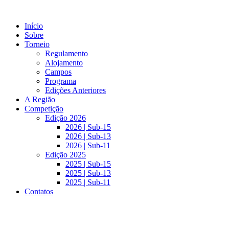
Pular
para
Início
o
Sobre
conteúdo
Torneio
Regulamento
Alojamento
Campos
Programa
Edições Anteriores
A Região
Competição
Edição 2026
2026 | Sub-15
2026 | Sub-13
2026 | Sub-11
Edição 2025
2025 | Sub-15
2025 | Sub-13
2025 | Sub-11
Contatos