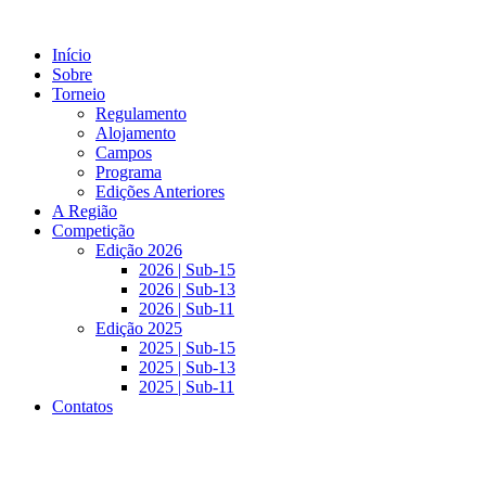
Pular
para
Início
o
Sobre
conteúdo
Torneio
Regulamento
Alojamento
Campos
Programa
Edições Anteriores
A Região
Competição
Edição 2026
2026 | Sub-15
2026 | Sub-13
2026 | Sub-11
Edição 2025
2025 | Sub-15
2025 | Sub-13
2025 | Sub-11
Contatos