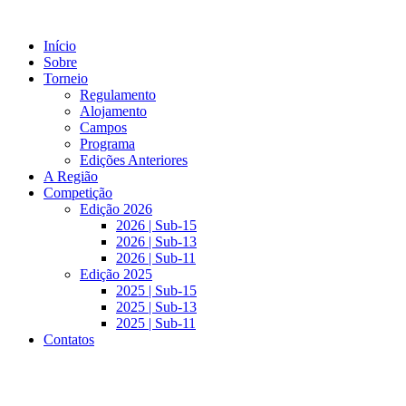
Pular
para
Início
o
Sobre
conteúdo
Torneio
Regulamento
Alojamento
Campos
Programa
Edições Anteriores
A Região
Competição
Edição 2026
2026 | Sub-15
2026 | Sub-13
2026 | Sub-11
Edição 2025
2025 | Sub-15
2025 | Sub-13
2025 | Sub-11
Contatos